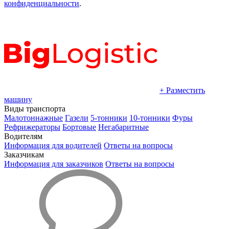
конфиденциальности
.
+ Разместить
машину
Виды транспорта
Малотоннажные
Газели
5-тонники
10-тонники
Фуры
Рефрижераторы
Бортовые
Негабаритные
Водителям
Информация для водителей
Ответы на вопросы
Заказчикам
Информация для заказчиков
Ответы на вопросы