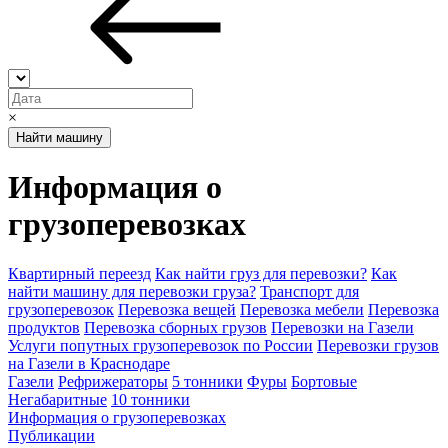
×
Найти машину
Информация о
грузоперевозках
Квартирный переезд
Как найти груз для перевозки?
Как
найти машину для перевозки груза?
Транспорт для
грузоперевозок
Перевозка вещей
Перевозка мебели
Перевозка
продуктов
Перевозка сборных грузов
Перевозки на Газели
Услуги попутных грузоперевозок по России
Перевозки грузов
на Газели в Краснодаре
Газели
Рефрижераторы
5 тонники
Фуры
Бортовые
Негабаритные
10 тонники
Информация о грузоперевозках
Публикации