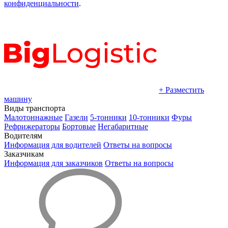
конфиденциальности
.
+ Разместить
машину
Виды транспорта
Малотоннажные
Газели
5-тонники
10-тонники
Фуры
Рефрижераторы
Бортовые
Негабаритные
Водителям
Информация для водителей
Ответы на вопросы
Заказчикам
Информация для заказчиков
Ответы на вопросы