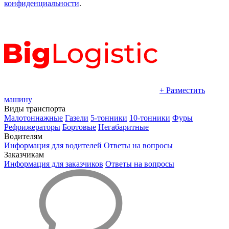
конфиденциальности
.
+ Разместить
машину
Виды транспорта
Малотоннажные
Газели
5-тонники
10-тонники
Фуры
Рефрижераторы
Бортовые
Негабаритные
Водителям
Информация для водителей
Ответы на вопросы
Заказчикам
Информация для заказчиков
Ответы на вопросы