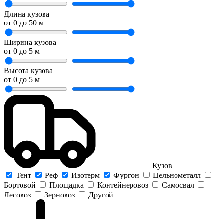
Длина кузова
от
0
до
50
м
Ширина кузова
от
0
до
5
м
Высота кузова
от
0
до
5
м
Кузов
Тент
Реф
Изотерм
Фургон
Цельнометалл
Бортовой
Площадка
Контейнеровоз
Самосвал
Лесовоз
Зерновоз
Другой