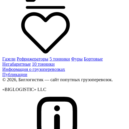
Газели
Рефрижераторы
5 тонники
Фуры
Бортовые
Негабаритные
10 тонники
Информация о грузоперевозках
Публикации
© 2026, Биглогистик — сайт попутных грузоперевозок.
«BIGLOGISTIC» LLC