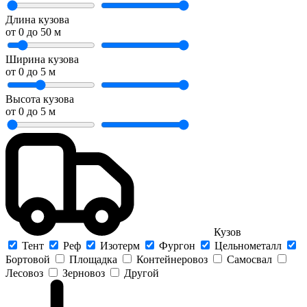
Длина кузова
от
0
до
50
м
Ширина кузова
от
0
до
5
м
Высота кузова
от
0
до
5
м
Кузов
Тент
Реф
Изотерм
Фургон
Цельнометалл
Бортовой
Площадка
Контейнеровоз
Самосвал
Лесовоз
Зерновоз
Другой