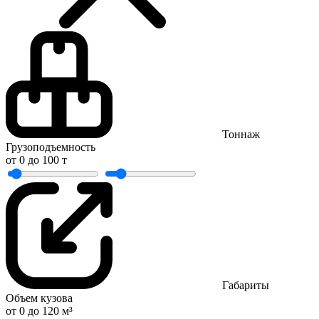
Тоннаж
Грузоподъемность
от
0
до
100
т
Габариты
Объем кузова
от
0
до
120
м³