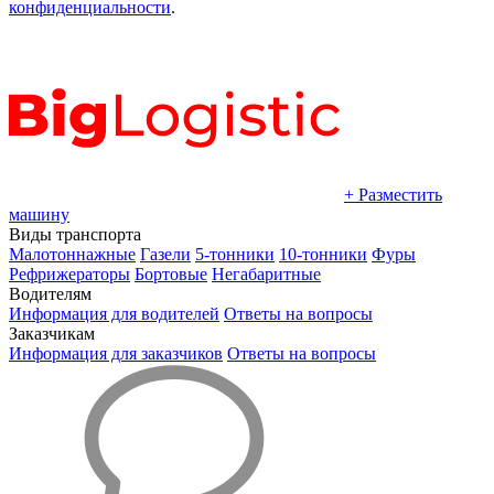
конфиденциальности
.
+ Разместить
машину
Виды транспорта
Малотоннажные
Газели
5-тонники
10-тонники
Фуры
Рефрижераторы
Бортовые
Негабаритные
Водителям
Информация для водителей
Ответы на вопросы
Заказчикам
Информация для заказчиков
Ответы на вопросы