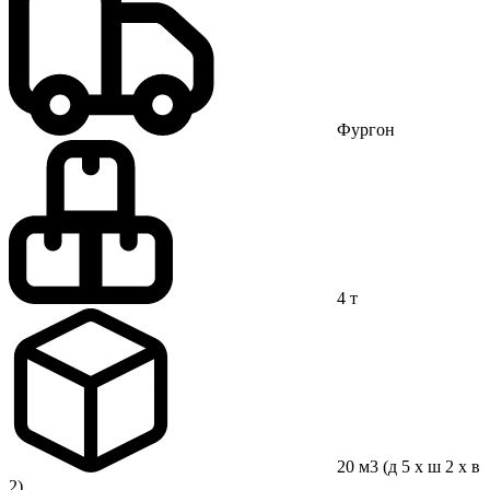
Фургон
4 т
20 м3 (д 5 x ш 2 x в
2)