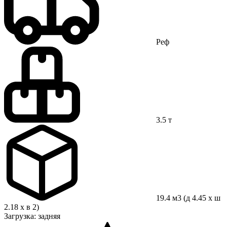
Реф
3.5 т
19.4 м3 (д 4.45 x ш
2.18 x в 2)
Загрузка: задняя