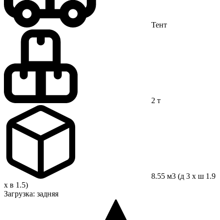
Тент
2 т
8.55 м3 (д 3 x ш 1.9
x в 1.5)
Загрузка: задняя